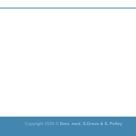
Copyright 2026 ©
Dres. med. S.Greve & S. Polley