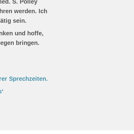
ed. S. Polley
ühren werden. Ich
ätig sein.
nken und hoffe,
gegen bringen.
rer Sprechzeiten.
s‘