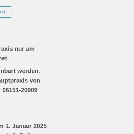
rt
Praxis nur am
et.
inbart werden.
auptpraxis von
el 06151-20909
m 1. Januar 2025