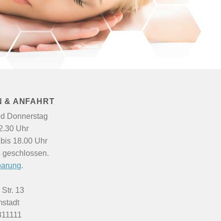
 & ANFAHRT
nd Donnerstag
2.30 Uhr
bis 18.00 Uhr
is geschlossen.
barung
.
Str. 13
stadt
311111