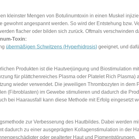
n kleinster Mengen von Botulinumtoxin in einen Muskel injizier
ie gewohnt angespannt werden. So wird der Entstehung bzw. Vers
erden flacher oder bilden sich zurück. Oftmals verschwinden
inum-Toxin:
ung
übermäßigen Schwitzens (Hyperhidrosis
)
geeignet, und daf
lichen Produkten ist die Hautverjüngung und Biostimulation mi
zung für plättchenreiches Plasma oder Platelet Rich Plasma) 
ritzung wieder verwendet. Die jeweiligen Thrombozyten in dem
en (Fibroblasten) im Gewebe stimulieren und dadurch die Prod
Auch bei Haarausfall kann diese Methode mit Erfolg eingesetzt 
gsmethode zur Verbesserung des Hautbildes. Dabei werden mit 
mt dadurch zu einer ausgeprägten Kollagenstimulation in der Hau
nengeschädigter oder gealterter Haut und Pigmentstörungen.