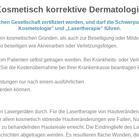
osmetisch korrektive Dermatolog
chen Gesellschaft zertifiziert worden, und darf die Schwe
Kosmetologie“ und „Lasertherapie“ führen.
rein kosmetischen Gründen, als auch zur Beseitigung oder Milde
so beseitigen wie Aknenarben oder Verletzungsfolgen.
om Patienten selbst getragen werden. Bei Krankheits- oder Verle
 Sie die Kostenübernahme bei Ihrer Krankenkasse beantragen 
eistungen nur nach einem ausführlichen
erden können.
en Lasergeräten durch. Für die Lasertherapie von Hautveränder
r allem kosmetisch störende Hautveränderungen wie Falten, Na
u behandelnden Hautareale erreicht. Die Eindringtiefe des Las
utschichten abgetragen werden. Es resultieren flache Wunden, di