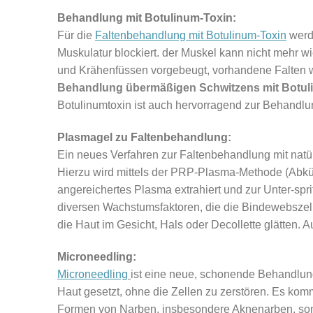
Behandlung mit Botulinum-Toxin:
Für die
Faltenbehandlung mit Botulinum-Toxin
werde
Muskulatur blockiert. der Muskel kann nicht mehr w
und Krähenfüssen vorgebeugt, vorhandene Falten w
Behandlung übermäßigen Schwitzens mit Botul
Botulinumtoxin ist auch hervorragend zur Behandl
Plasmagel zu Faltenbehandlung:
Ein neues Verfahren zur Faltenbehandlung mit natür
Hierzu wird mittels der PRP-Plasma-Methode (Abkür
angereichertes Plasma extrahiert und zur Unter-sp
diversen Wachstumsfaktoren, die die Bindewebszell
die Haut im Gesicht, Hals oder Decollette glätten. 
Microneedling:
Microneedling
ist eine neue, schonende Behandlun
Haut gesetzt, ohne die Zellen zu zerstören. Es kom
Formen von Narben, insbesondere Aknenarben, son