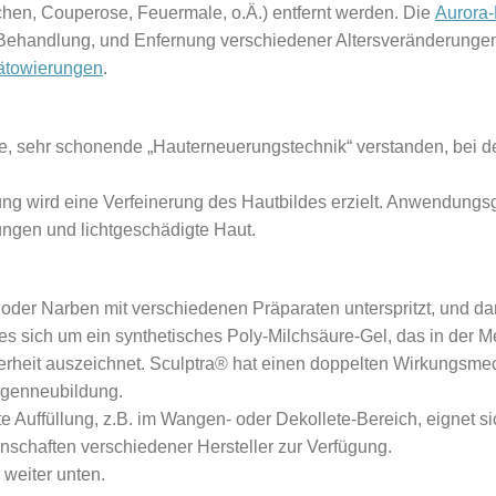
en, Couperose, Feuermale, o.Ä.) entfernt werden. Die
Aurora-
Behandlung, und Enfernung verschiedener Altersveränderunge
ätowierungen
.
le, sehr schonende „Hauterneuerungstechnik“ verstanden, bei 
ng wird eine Verfeinerung des Hautbildes erzielt. Anwendungs
ungen und lichtgeschädigte Haut.
 oder Narben mit verschiedenen Präparaten unterspritzt, und da
es sich um ein synthetisches Poly-Milchsäure-Gel, das in der
cherheit auszeichnet. Sculptra® hat einen doppelten Wirkungsm
agenneubildung.
te Auffüllung, z.B. im Wangen- oder Dekollete-Bereich, eignet s
enschaften verschiedener Hersteller zur Verfügung.
weiter unten.