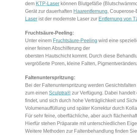
dem
KTP-Laser
können Blutgefäße (Blutschwämmch
Gerät zur dauerhaften
Haarentfernung
, Couperose-
Laser
ist der modernste Laser zur
Entfernung von T
Fruchtsäure-Peeling:
Unter einem
Fruchtsäure-Peeling
wird eine speziel
einer feinen Abschilferung der
obersten Hautschicht kommt. Durch diese Behandlu
vergrößerte Poren, kleine Falten, Pigmentveränder
Faltenunterspritzung:
Bei der Faltenunterspritzung werden Gesichtsfalten
zum einen
Sculptra®
zur Verfügung. Dabei handelt 
findet, und sich durch hohe Verträglichkeit und Si
Volumenauffüllung und später Korrektur durch Koll
Für sehr feine, oberflächliche, aber auch flächenhaf
Hierfür stehen Präparate mit unterschiedlichen Eig
Weitere Methoden zur Faltenbehandlung finden Sie 