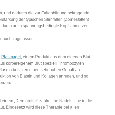
t, und dadurch die zur Faltenbildung beitragende
tärkung der typischen Stirnfalten (Zornesfalten)
 dadurch auch spannungsbedingte Kopfschmerzen.
ür auch zugelassen.
t
Plasmagel
, einem Produkt aus dem eigenen Blut.
aus körpereigenem Blut speziell Thrombozyten
 Plasma besitzen einen sehr hohen Gehalt an
uktion von Elastin und Kollagen anregen, und so
werden.
einem „Dermaroller“ zahlreiche Nadelstiche in die
t. Eingesetzt wird diese Therapie bei allen