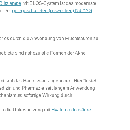
Blitzlampe
mit ELOS-System ist das modernste
n. Der
gütegeschalteten (q-switched) Nd:YAG
der es durch die Anwendung von Fruchtsäuren zu
gebiete sind nahezu alle Formen der Akne,
mit auf das Hautniveau angehoben. Hierfür steht
 Medizin und Pharmazie seit langem Anwendung
echanismus: sofortige Wirkung durch
ich die Unterspritzung mit
Hyaluronidonsäure
.