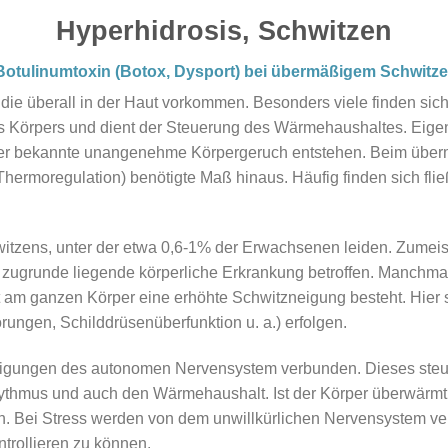
Hyperhidrosis, Schwitzen
otulinumtoxin (Botox, Dysport) bei übermäßigem Schwitze
 die überall in der Haut vorkommen. Besonders viele finden s
des Körpers und dient der Steuerung des Wärmehaushaltes. Eigent
r bekannte unangenehme Körpergeruch entstehen. Beim überm
hermoregulation) benötigte Maß hinaus. Häufig finden sich f
itzens, unter der etwa 0,6-1% der Erwachsenen leiden. Zumeis
zugrunde liegende körperliche Erkrankung betroffen. Manchmal
m ganzen Körper eine erhöhte Schwitzneigung besteht. Hier so
ungen, Schilddrüsenüberfunktion u. a.) erfolgen.
digungen des autonomen Nervensystem verbunden. Dieses steue
hythmus und auch den Wärmehaushalt. Ist der Körper überwärmt
. Bei Stress werden von dem unwillkürlichen Nervensystem ve
trollieren zu können.