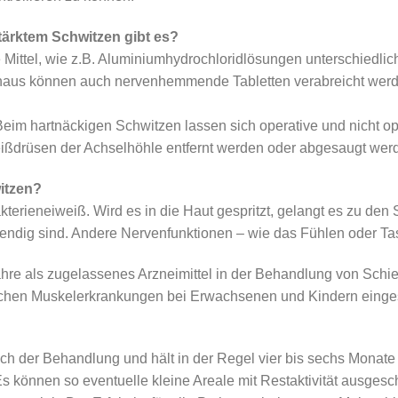
ärktem Schwitzen gibt es?
 Mittel, wie z.B. Aluminiumhydrochloridlösungen unterschiedli
naus können auch nervenhemmende Tabletten verabreicht werd
 Beim hartnäckigen Schwitzen lassen sich operative und nicht 
eißdrüsen der Achselhöhle entfernt werden oder abgesaugt wer
itzen?
terieneiweiß. Wird es in die Haut gespritzt, gelangt es zu den 
dig sind. Andere Nervenfunktionen – wie das Fühlen oder Tast
ahre als zugelassenes Arzneimittel in der Behandlung von Schi
hen Muskelerkrankungen bei Erwachsenen und Kindern eingese
nach der Behandlung und hält in der Regel vier bis sechs Monate 
können so eventuelle kleine Areale mit Restaktivität ausgescha